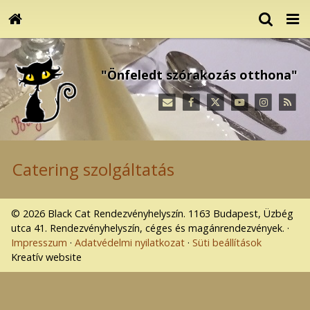
"Önfeledt szórakozás otthona"
Catering szolgáltatás
© 2026 Black Cat Rendezvényhelyszín. 1163 Budapest, Üzbég
utca 41. Rendezvényhelyszín, céges és magánrendezvények.
Impresszum
Adatvédelmi nyilatkozat
Süti beállítások
Kreatív website