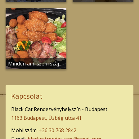
Minden ami szem szájnak ingere...
Kapcsolat
Black Cat Rendezvényhelyszín - Budapest
1163 Budapest, Üzbég utca 41.
Mobilszám:
+36 30 768 2842
E-mail:
blackcatrendezveny@gmail.com