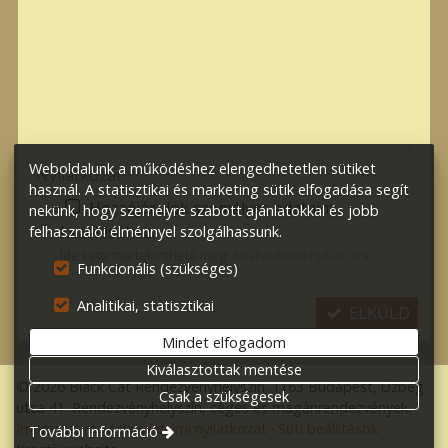
-
-
-
Weboldalunk a működéshez elengedhetetlen sütiket
Nyilatkozat
*
használ. A statisztikai és marketing sütik elfogadása segít
Hozzájárulok személyes adataim
nekünk, hogy személyre szabott ajánlatokkal és jobb
kezeléséhez.
felhasználói élménnyel szolgálhassunk.
Ide kattintva tekinthető meg:
Adatvédelmi nyilatkozat
.
Funkcionális (szükséges)
Analitikai, statisztikai
ELKÜLD
Mindet elfogadom
Kiválasztottak mentése
© 2026 Black Cat Rendezvényhelyszín. 1163 Budapest, Üzbég
Csak a szükségesek
utca 41. Rendezvényhelyszín, céges és magánrendezvények.
Impresszum
Adatvédelmi nyilatkozat
Süti beállítások
További információ