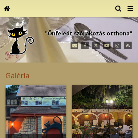
"Önfeledt szórakozás otthona"
Galéria