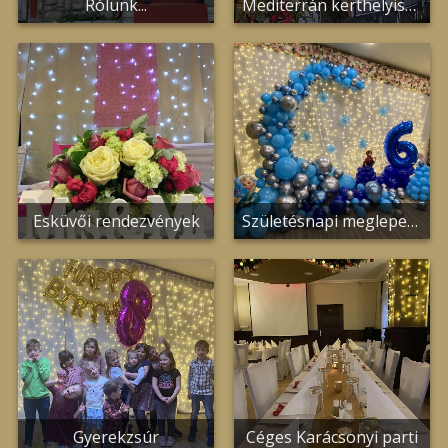
Rólunk...
Mediterrán kerthelyiség
Esküvői rendezvények
Születésnapi meglepetés parti
Gyerekzsúr
Céges Karácsonyi parti