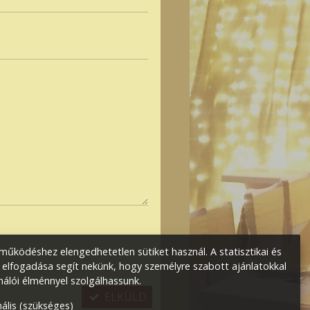
űködéshez elengedhetetlen sütiket használ. A statisztikai és
 elfogadása segít nekünk, hogy személyre szabott ajánlatokkal
nálói élménnyel szolgálhassunk.
ELKÜLD
ális (szükséges)