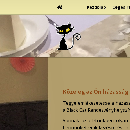
Kezdőlap
Céges r
Közeleg az Ön házassági
Tegye emlékezetessé a házassá
a Black Cat Rendezvényhelyszí
Vannak az életünkben olyan n
bennünket emlékezésre és öröm