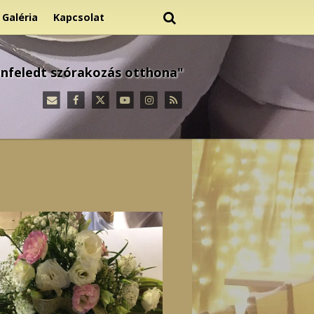
Galéria
Kapcsolat
nfeledt szórakozás otthona"