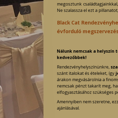
megosztunk családtagjainkkal,
Ne szalassza el ezt a pillanato
Black Cat Rendezvényhel
évforduló megszervezés
Nálunk nemcsak a helyszín t
kedvezőbbek!
Rendezvényhelyszínünkre,
sza
szánt italokat és ételeket, így
j
árakon megvásárolnia a finomság
nemcsak pénzt takarít meg, ha
elfogyasztásához szükséges po
Amennyiben nem szeretne, ezze
ajánlásával.