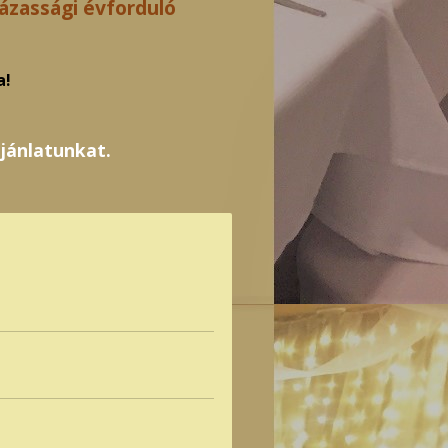
ázassági évforduló
a!
jánlatunkat.