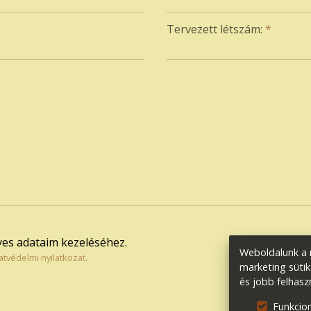
Tervezett létszám:
*
es adataim kezeléséhez.
Weboldalunk a m
atvédelmi nyilatkozat
.
marketing sütik
és jobb felhasz
Funkcion