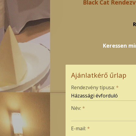
Black Cat Rendezv
R
Keressen mi
Ajánlatkérő űrlap
-
Rendezvény típusa:
*
-
Név:
*
-
E-mail:
*