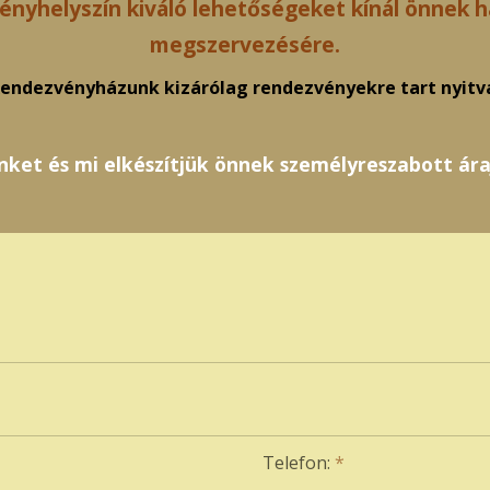
ényhelyszín kiváló lehetőségeket kínál önnek h
megszervezésére.
endezvényházunk kizárólag rendezvényekre tart nyitv
nket és mi elkészítjük önnek személyreszabott ára
Telefon:
*