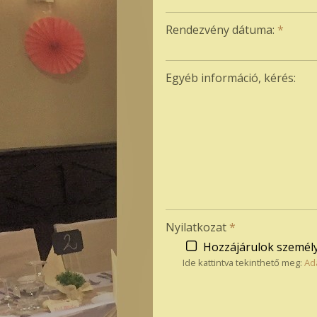
-
Rendezvény dátuma:
*
-
Egyéb információ, kérés:
-
-
Nyilatkozat
*
Hozzájárulok személy
Ide kattintva tekinthető meg:
Ad