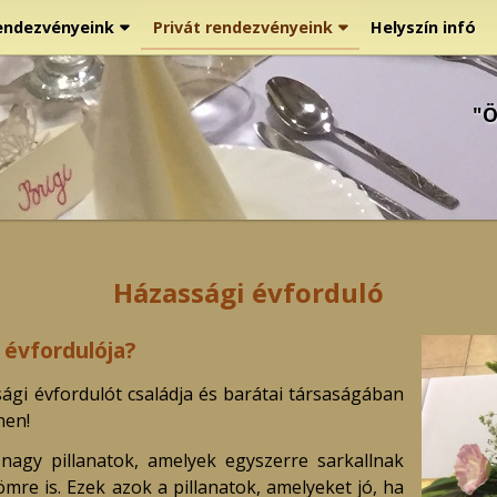
endezvényeink
Privát rendezvényeink
Helyszín infó
"Ö
Házassági évforduló
 évfordulója?
gi évfordulót családja és barátai társaságában
nen!
agy pillanatok, amelyek egyszerre sarkallnak
re is. Ezek azok a pillanatok, amelyeket jó, ha