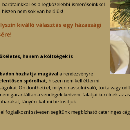
 barátainkkal és a legközelebbi ismerőseinkkel.
t, hiszen nem sok van belőlük!
yszín kiválló választás egy házassági
ére!
ökéletes, hanem a költségek is
badon hozhatja magával
a rendezvényre
elentősen spórolhat
, hiszen nem kell éttermi
okat. Ön döntheti el, milyen nassolni való, torta vagy üdítő
nem garantáltan a vendégek kedvenc falatjai kerülnek az as
harakat, tányérokat mi biztosítjuk.
l foglalkozni szívesen segítünk megbízható cateringes cég