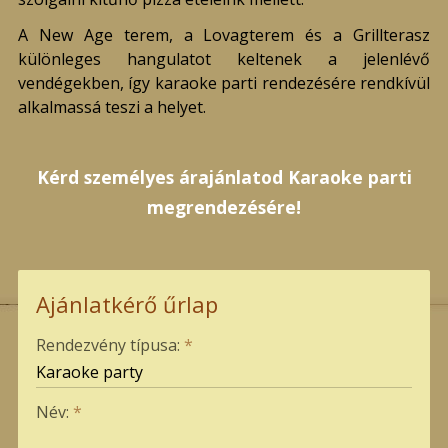
A New Age terem, a Lovagterem és a Grillterasz
különleges hangulatot keltenek a jelenlévő
vendégekben
, így karaoke parti rendezésére rendkívül
alkalmassá teszi a helyet.
Kérd személyes árajánlatod Karaoke parti
megrendezésére!
Ajánlatkérő űrlap
-
Rendezvény típusa:
*
-
Név:
*