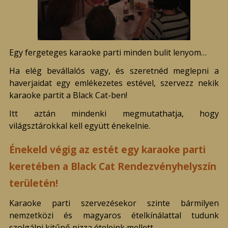
Egy fergeteges karaoke parti minden bulit lenyom…
Ha elég bevállalós vagy, és szeretnéd meglepni a
haverjaidat egy emlékezetes estével, szervezz nekik
karaoke partit a Black Cat-ben!
Itt aztán mindenki megmutathatja, hogy
világsztárokkal kell együtt énekelnie.
Énekeld végig az estét egy karaoke parti
keretében a Black Cat Rendezvényhelyszín
területén!
Karaoke parti szervezésekor szinte bármilyen
nemzetközi és magyaros ételkínálattal tudunk
szolgálni kitűnő pizza ételeink mellett.